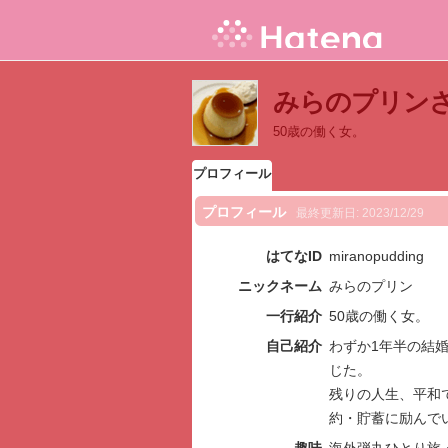
みらのプリン
50歳の働く女。
プロフィール
プロフィール
最終更新日:
2023/12/29
はてなID
miranopudding
ニックネーム
みらのプリン
一行紹介
50歳の働く女。
自己紹介
わずか1年半の結
じた。
残りの人生、平和
約・貯蓄に励んで