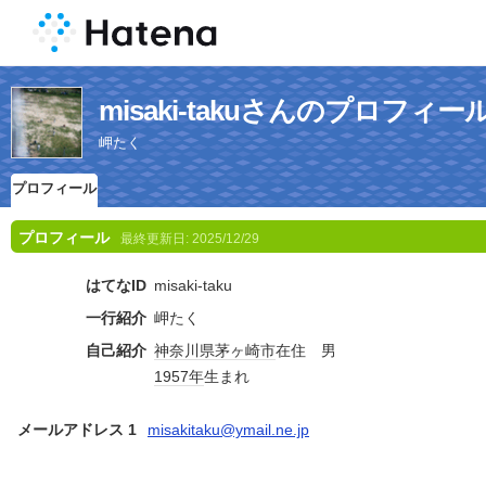
misaki-takuさんのプロフィー
岬たく
プロフィール
プロフィール
最終更新日:
2025/12/29
はてなID
misaki-taku
一行紹介
岬たく
自己紹介
神奈川県
茅ヶ崎市
在住 男
1957年
生まれ
メールアドレス 1
misakitaku@ymail.ne.jp