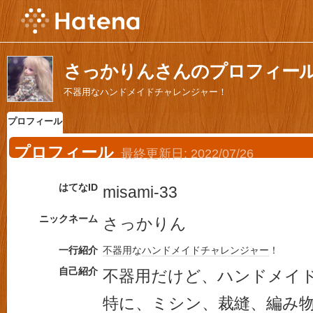
さっかりんさんのプロフィー
不器用なハンドメイドチャレンジャー！
プロフィール
プロフィール
最終更新日:
2022/07/26
はてなID
misami-33
ニックネーム
さっかりん
一行紹介
不器用
な
ハンドメイド
チャレンジャー
！
自己紹介
不器用だけど、ハンドメイ
特に、ミシン、裁縫、編み