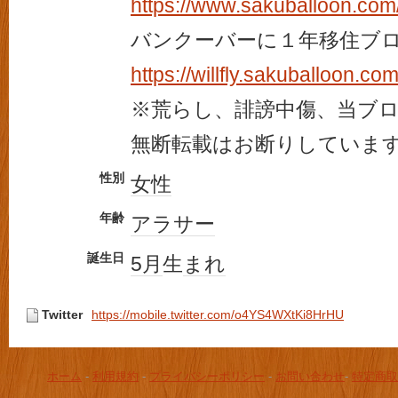
https://www.sakuballoon.com
バンクーバーに１年移住ブ
https://willfly.sakuballoon.com
※荒らし、誹謗中傷、当ブ
無断転載はお断りしていま
性別
女性
年齢
アラサー
誕生日
5月
生
まれ
Twitter
https://mobile.twitter.com/o4YS4WXtKi8HrHU
ホーム
-
利用規約
-
プライバシーポリシー
-
お問い合わせ
-
特定商取