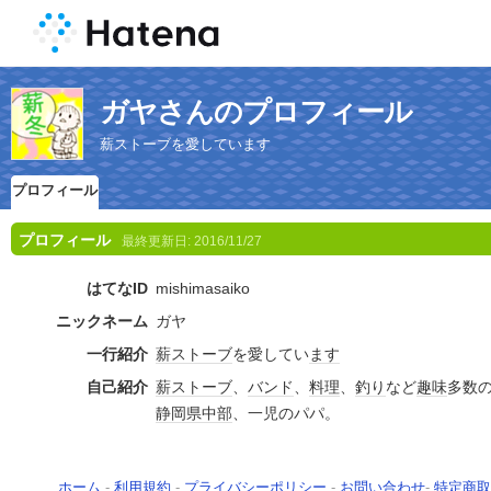
ガヤさんのプロフィール
薪ストーブを愛しています
プロフィール
プロフィール
最終更新日:
2016/11/27
はてなID
mishimasaiko
ニックネーム
ガヤ
一行紹介
薪ストーブ
を愛してい
ます
自己紹介
薪ストーブ
、
バンド
、
料理
、
釣り
など
趣味
多数
静岡県
中部
、一児のパパ。
ホーム
-
利用規約
-
プライバシーポリシー
-
お問い合わせ
-
特定商取