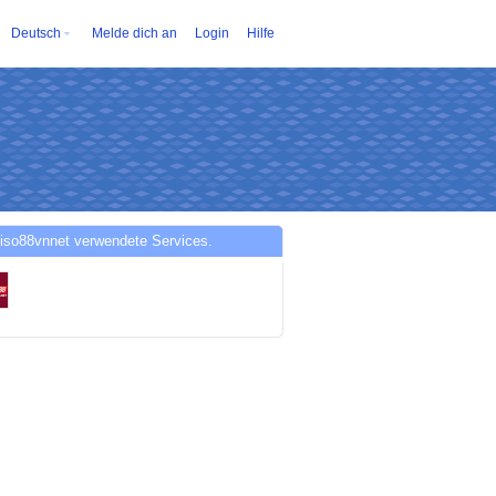
Deutsch
Melde dich an
Login
Hilfe
iso88vnnet verwendete Services.