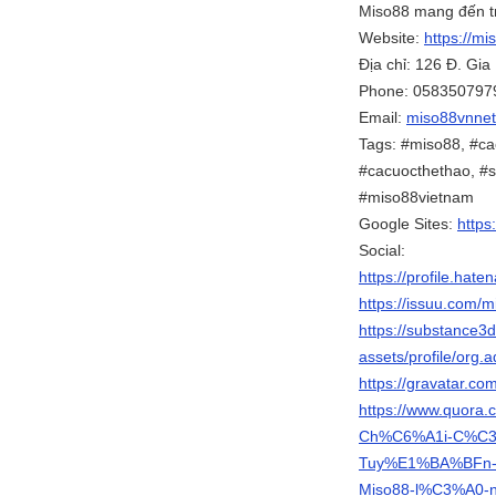
Miso88 mang đến trả
Website:
https://mi
Địa chỉ: 126 Đ. Gi
Phone: 058350797
Email:
miso88vnne
Tags: #miso88, #ca
#cacuocthethao, #s
#miso88vietnam
Google Sites:
https
Social:
https://profile.hate
https://issuu.com/
https://substance
assets/profile/o
https://gravatar.c
https://www.quor
Ch%C6%A1i-C%C
Tuy%E1%BA%BFn
Miso88-l%C3%A0