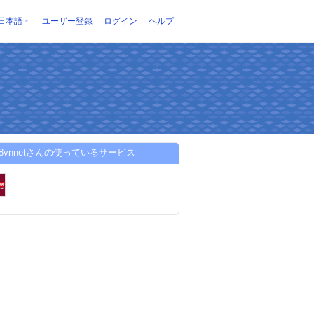
日本語
ユーザー登録
ログイン
ヘルプ
o88vnnetさんの使っているサービス