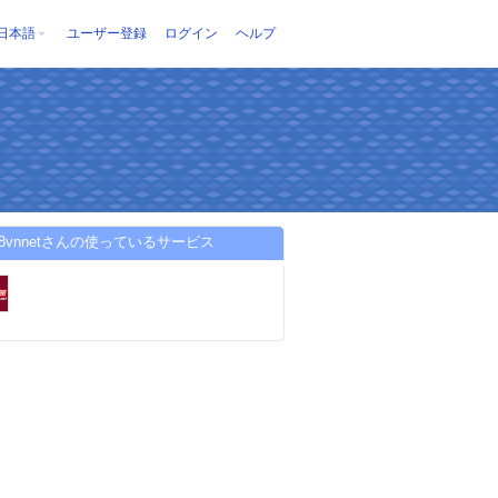
日本語
ユーザー登録
ログイン
ヘルプ
o88vnnetさんの使っているサービス