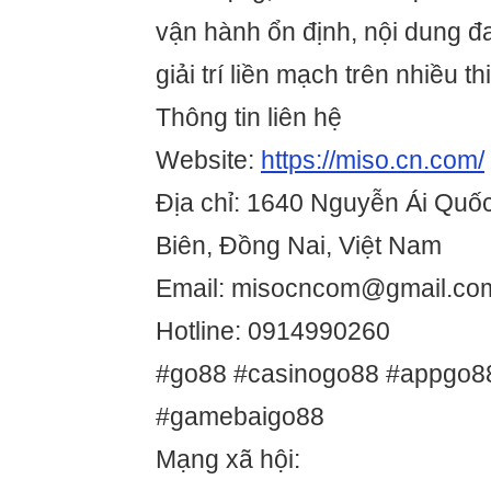
vận hành ổn định, nội dung đ
giải trí liền mạch trên nhiều thi
Thông tin liên hệ
Website:
https://miso.cn.com/
Địa chỉ: 1640 Nguyễn Ái Quố
Biên, Đồng Nai, Việt Nam
Email: misocncom@gmail.co
Hotline: 0914990260
#go88 #casinogo88 #appgo
#gamebaigo88
Mạng xã hội: