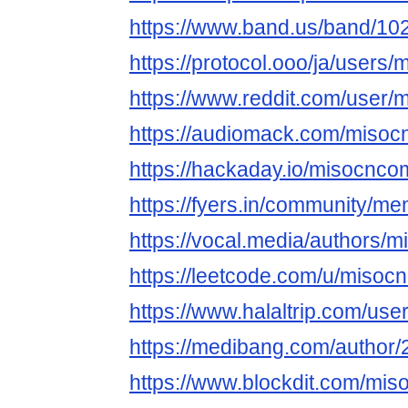
https://www.band.us/band/10
https://protocol.ooo/ja/users
https://www.reddit.com/user/
https://audiomack.com/miso
https://hackaday.io/misocnco
https://fyers.in/community/
https://vocal.media/authors/
https://leetcode.com/u/misoc
https://www.halaltrip.com/use
https://medibang.com/author
https://www.blockdit.com/mi