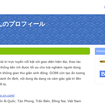
mさんのプロフィール
mis
i trí trực tuyến nổi bật với giao diện hiện đại, thao tác
thống tiện ích được tối ưu cho trải nghiệm người dùng.
 không gian thư giãn sinh động, GO88 còn tạo ấn tượng
nh ổn định, nội dung đa dạng và cảm giác giải trí liền
t bị.
so.cn.com/
ễn Ái Quốc, Tân Phong, Trấn Biên, Đồng Nai, Việt Nam