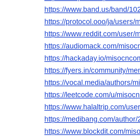
https://www.band.us/band/10
https://protocol.ooo/ja/users
https://www.reddit.com/user/
https://audiomack.com/miso
https://hackaday.io/misocnco
https://fyers.in/community/
https://vocal.media/authors/
https://leetcode.com/u/misoc
https://www.halaltrip.com/use
https://medibang.com/author
https://www.blockdit.com/mi