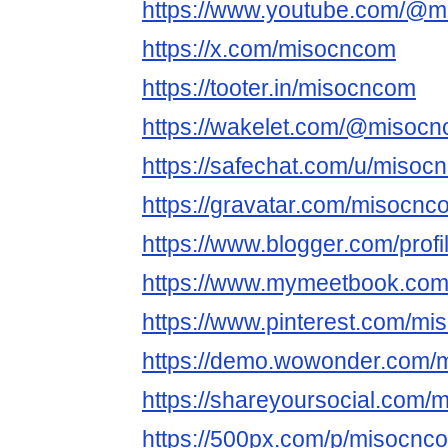
https://www.youtube.com/@
https://x.com/misocncom
https://tooter.in/misocncom
https://wakelet.com/@misoc
https://safechat.com/u/misoc
https://gravatar.com/misocnc
https://www.blogger.com/pro
https://www.mymeetbook.co
https://www.pinterest.com/mi
https://demo.wowonder.com
https://shareyoursocial.com
https://500px.com/p/misocnc