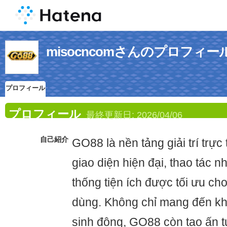
misocncomさんのプロフィー
プロフィール
プロフィール
最終更新日:
2026/04/06
自己紹介
GO88 là nền tảng giải trí trực 
giao diện hiện đại, thao tác 
thống tiện ích được tối ưu ch
dùng. Không chỉ mang đến kh
sinh động, GO88 còn tạo ấn 