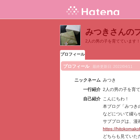
みつきさんの
2人の男の子を育てています
プロフィール
プロフィール
最終更新日:
2022/04/11
ニックネーム
みつき
一行紹介
2人の男の子を育
自己紹介
こんにちわ！
本ブログ「みつき
などについて綴ら
サブブログは、漫
https://hitokomako
どちらも見ていた