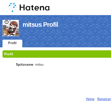
mitsus Profil
Profil
Profil
Spitzname
mitsu
Home
-
Benutzer