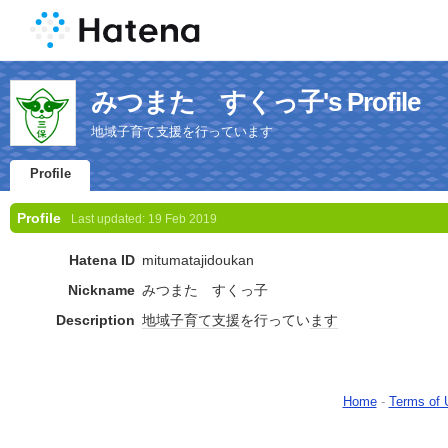
みつまた すくっ子's Profile
地域子育て支援を行っています
Profile
Profile
Last updated:
19 Feb 2019
Hatena ID
mitumatajidoukan
Nickname
みつまた すくっ子
Description
地域
子育て支援
を行ってい
ます
Home
-
Terms of 