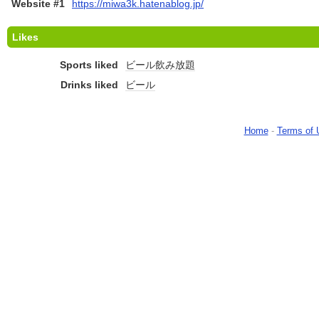
Website #1
https://miwa3k.hatenablog.jp/
Likes
Sports liked
ビール飲み放題
Drinks liked
ビール
Home
-
Terms of 