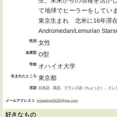
生、未来からの情報を活か
て地球でヒーラーをしてい
東京生まれ 北米に16年滞
Andromedan/Lemurian Starsee
性別
女性
血液型
O型
学校
オハイオ
大学
生まれたところ
東京都
言語
日本語
、
英語
、
フランス語
（
ちょっと
）、
イン
メールアドレス 1
miwatime0426@me.com
好きなもの