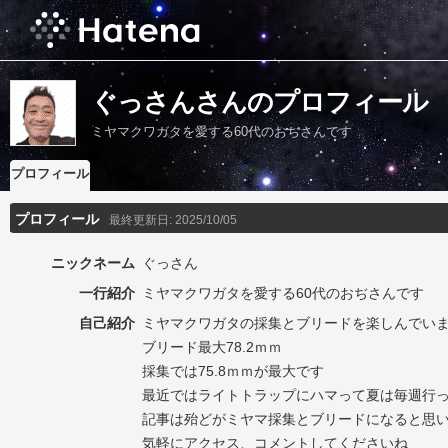
ぐっさんさんのプロフィール
ミヤマクワガタを愛する60代のおぢさんです
プロフィール
プロフィール
最終更新日:
2025/10/05
ニックネーム
ぐっさん
一行紹介
ミヤマクワガタを愛する60代のおぢさんです
自己紹介
ミヤマクワガタの採集とブリードを楽しんでい
ブリード最大78.2ｍｍ
採集では75.8ｍｍが最大です
最近ではライトトラップにハマって夏は毎週行
記事は殆どがミヤマ採集とブリードになると思
気軽にアクセス、コメントしてくださいね