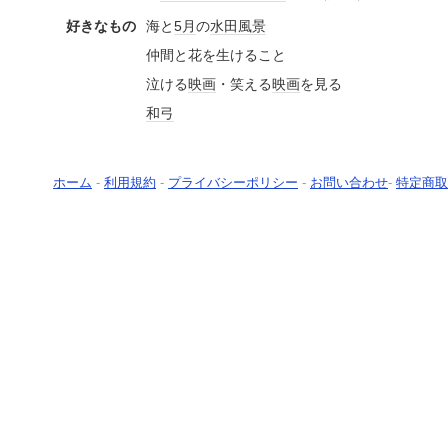
好きなもの
海と
5月
の
水田
風景
仲間と花を生けること
泣ける
映画
・笑える
映画
を見る
和弓
ホーム
-
利用規約
-
プライバシーポリシー
-
お問い合わせ
-
特定商取