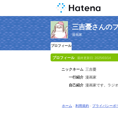
三吉憂さんの
漫画家
プロフィール
プロフィール
最終更新日:
2025/03/14
ニックネーム
三吉憂
一行紹介
漫画家
自己紹介
漫画家です。ラジ
ホーム
-
利用規約
-
プライバシーポ