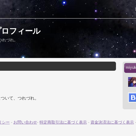
のプロフィール
つれづれ。
miy
について、つれづれ。
リシー
-
お問い合わせ
-
特定商取引法に基づく表示
-
資金決済法に基づく表示