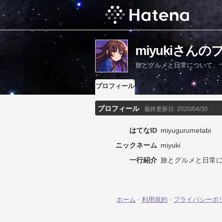
miyukiさん
旅とグルメと日常について、
プロフィール
プロフィール
最終更新日:
2020/04/30
はてなID
miyugurumetabi
ニックネーム
miyuki
一行紹介
旅とグルメと日常
ホーム
-
利用規約
-
プライバシーポ