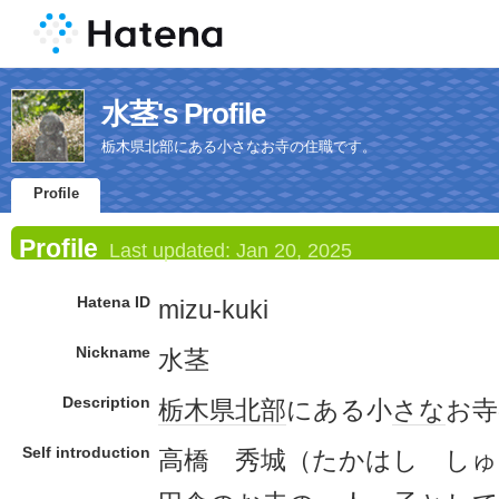
水茎's Profile
栃木県北部にある小さなお寺の住職です。
Profile
Profile
Last updated:
Jan 20, 2025
Hatena ID
mizu-kuki
Nickname
水茎
Description
栃木県
北部
にある小
さな
お寺
Self introduction
高橋 秀城（たかはし し