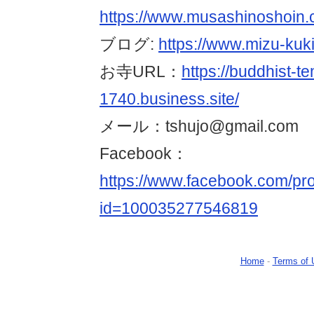
https://www.musashinosh
ブログ:
https://www.mizu-kuki
お寺URL：
https://buddhist-t
1740.business.site/
メール：tshujo@gmail.com
Facebook：
https://www.facebook.com/pro
id=100035277546819
Home
-
Terms of 