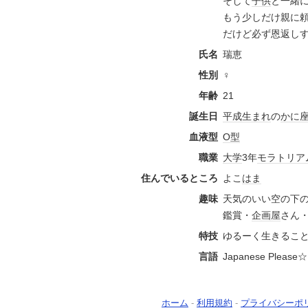
そして
子供
と一緒
もう少しだけ親に
だけど必ず恩返し
氏名
瑞恵
性別
♀
年齢
21
誕生日
平成生まれ
の
かに
血液型
O型
職業
大学
3年
モラトリア
住んでいるところ
よこ
はま
趣味
天気のいい空の下
鑑賞・
企画屋
さん
特技
ゆるーく生きるこ
言語
Japanese Please☆
ホーム
-
利用規約
-
プライバシーポ