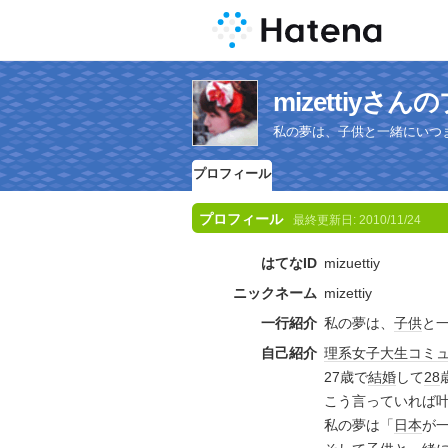
mizettiyさ
私の夢は、子供と一緒にいつ
プロフィール
プロフィール
最終更新日:
2010/11/24
はてなID
mizuettiy
ニックネーム
mizettiy
一行紹介
私の夢は、
子供
と
自己紹介
理系
女子大生
コミ
27歳で
結婚
して
28
こう言っていれば
私の夢は「
日本
が