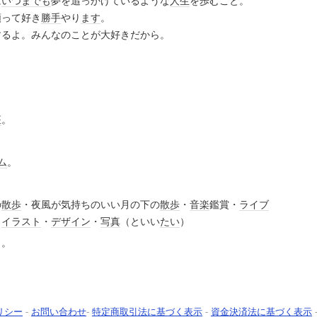
に
いつまでも
夢を追っかけているような
人生
を歩むこと。
頼って好き
勝手
やり
ます
。
するよ。みんなのことが大好きだから。
座
。
ム
。
の
散歩
・夜風が気持ちのいい月の下の
散歩
・
音楽
鑑賞・
ライブ
・
イラスト
・
デザイン
・
写真
（といい
たい
）
と。
リシー
-
お問い合わせ
-
特定商取引法に基づく表示
-
資金決済法に基づく表示