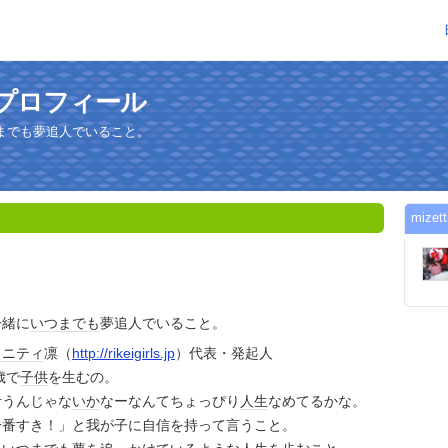
んのプロフィール
までも夢追人でいること。
miz
一緒に
いつまでも
夢追人でいること。
ュニティ
凛（
http://rikeigirls.jp
）代表・発起人
歳で
子供
を生むの。
叶うんじゃな
いか
なーなんてちょっぴり
人生
なめてるかな。
一番すき！」と我が子に自信を持って言うこと。