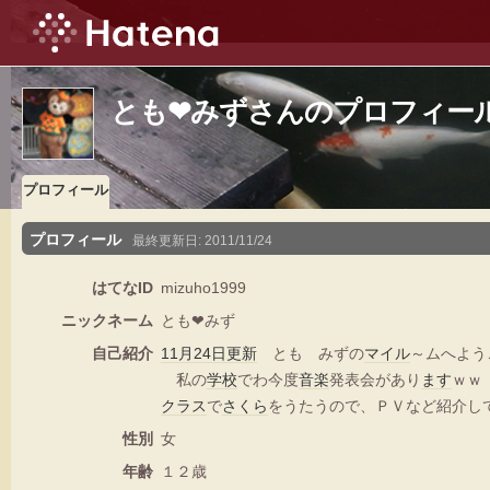
とも❤みずさんのプロフィー
プロフィール
プロフィール
最終更新日:
2011/11/24
はてなID
mizuho1999
ニックネーム
とも❤みず
自己紹介
11月24日
更新
とも みずの
マイル
～ムへよう
私の
学校
でわ今度
音楽
発表会があり
ます
ｗｗ
クラス
で
さくら
をうたうので、ＰＶなど紹介
性別
女
年齢
１２歳