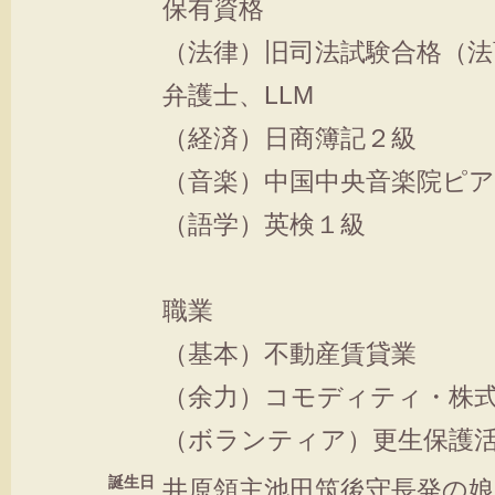
保有資格
（法律）旧司法試験合格（法
弁護士、LLM
（経済）日商簿記２級
（音楽）中国中央音楽院ピ
（語学）英検１級
職業
（基本）不動産賃貸業
（余力）コモディティ・株
（ボランティア）更生保護活
誕生日
井原領主池田筑後守長発の娘