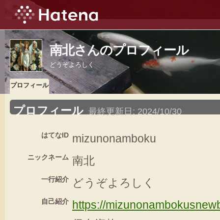
南北さんのプロフィール
どうぞよろしく
プロフィール
プロフィール
最終更新日:
2024/10/30
はてなID
mizunonamboku
ニックネーム
南北
一行紹介
どうぞよろしく
自己紹介
https://mizunonambokusnewb