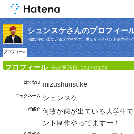
シュンスケさんのプロフィー
何故か歯が出ている大学生です。中３からイベント制作やっ
プロフィール
プロフィール
最終更新日:
2017/03/06
はてなID
mizushunsuke
ニックネーム
シュンスケ
一行紹介
何故か歯が出ている
大学生
で
ント
制作
やって
ます
ー！