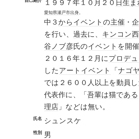
自己紹介
１９９７年１０月２０
日生
ま
愛知県
瀬戸市
出身
。
中３
から
イベント
の
主催
・
企
を行い、
過去
に、
キンコン西
谷ノブ彦
氏の
イベント
を開
２０１６年１２月に
プロデュ
した
アート
イベント
「
ナゴ
では２６００人以上を動員し
代表
作に、「
吾輩は猫である
理店
」などは無い。
氏名
シュンスケ
性別
男