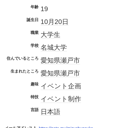
年齢
19
誕生日
10月20日
職業
大学生
学校
名城大学
住んでいるところ
愛知県
瀬戸市
生まれたところ
愛知県
瀬戸市
趣味
イベント
企画
特技
イベント
制作
言語
日本語