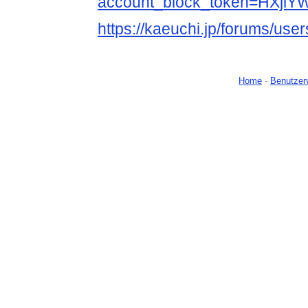
account_block_token=HXj
https://kaeuchi.jp/forums/use
Home
-
Benutzer