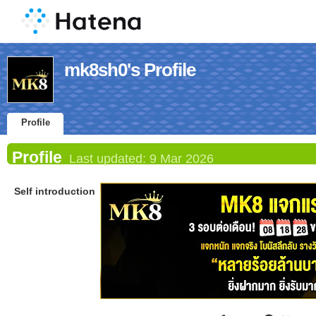
mk8sh0's Profile
Profile
Profile
Last updated:
9 Mar 2026
Self introduction