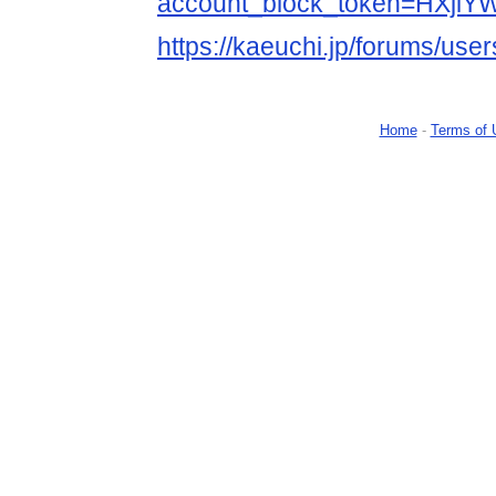
account_block_token=HXj
https://kaeuchi.jp/forums/use
Home
-
Terms of 