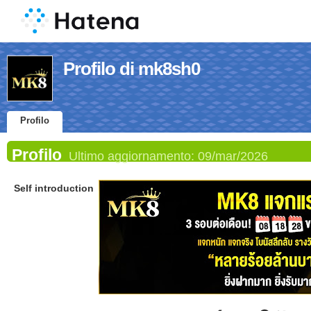
Profilo di mk8sh0
Profilo
Profilo
Ultimo aggiornamento:
09/mar/2026
Self introduction