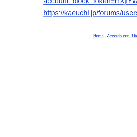
account_block_token=HXj
https://kaeuchi.jp/forums/use
Home
-
Accordo con l'Ut