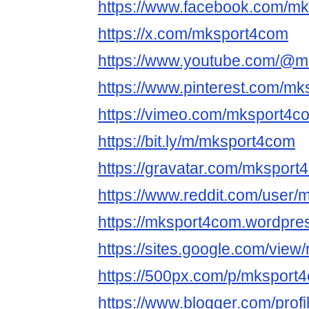
https://www.facebook.com/m
https://x.com/mksport4com
https://www.youtube.com/@
https://www.pinterest.com/mk
https://vimeo.com/mksport4c
https://bit.ly/m/mksport4com
https://gravatar.com/mksport
https://www.reddit.com/user/
https://mksport4com.wordpre
https://sites.google.com/vie
https://500px.com/p/mkspor
https://www.blogger.com/pro