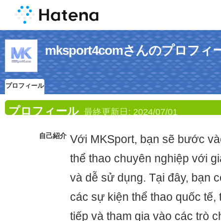
mksport4comさんのプロフィ
プロフィール
プロフィール
最終更新日:
2024/07/01
自己紹介
Với MKSport, bạn sẽ bước vào
thể thao chuyên nghiệp với g
và dễ sử dụng. Tại đây, bạn 
các sự kiện thể thao quốc tế, 
tiếp và tham gia vào các trò c