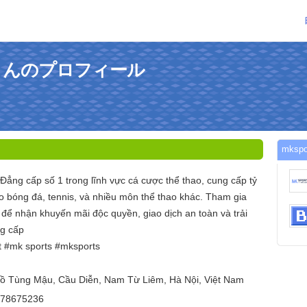
etさんのプロフィール
mks
Đẳng cấp số 1 trong lĩnh vực cá cược thể thao, cung cấp tỷ
o bóng đá, tennis, và nhiều môn thể thao khác. Tham gia
để nhận khuyến mãi độc quyền, giao dịch an toàn và trải
ng cấp
t #mk sports #mksports
 Hồ Tùng Mậu, Cầu Diễn, Nam Từ Liêm, Hà Nội, Việt Nam
0978675236