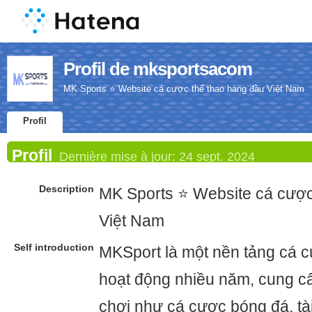
Profil de mksportsacom
MK Sports ⭐️ Website cá cược thể thao hàng đầu Việt Nam
Profil
Profil
Dernière mise à jour:
24 sept. 2024
Description
MK Sports ⭐️ Website cá cược
Việt Nam
Self introduction
MKSport là một nền tảng cá c
hoạt động nhiều năm, cung cấp
chơi như cá cược bóng đá, tài