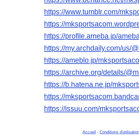
https://www.tumblr.com/mksp
https://mksportsacom.wordpr
https://profile.ameba.jp/ame
https://my.archdaily.com/us
https://ameblo.jp/mksportsac
https://archive.org/details/
https://b.hatena.ne.jp/mksp
https://mksportsacom.bandc
https://issuu.com/mksportsa
Accueil
-
Conditions d'utilisatio