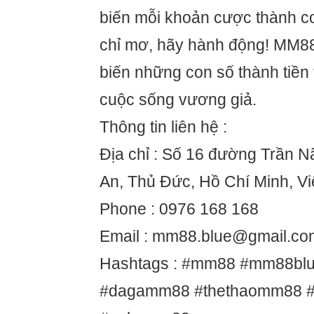
biến mỗi khoản cược thành cơ
chỉ mơ, hãy hành động! MM8
biến những con số thành tiền 
cuộc sống vương giả.
Thông tin liên hệ :
Địa chỉ : Số 16 đường Trần 
An, Thủ Đức, Hồ Chí Minh, V
Phone : 0976 168 168
Email : mm88.blue@gmail.co
Hashtags : #mm88 #mm88bl
#dagamm88 #thethaomm88 