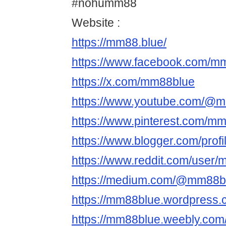
#nohumm88
Website :
https://mm88.blue/
https://www.facebook.com/m
https://x.com/mm88blue
https://www.youtube.com/@
https://www.pinterest.com/m
https://www.blogger.com/pro
https://www.reddit.com/user/
https://medium.com/@mm88b
https://mm88blue.wordpress.
https://mm88blue.weebly.com