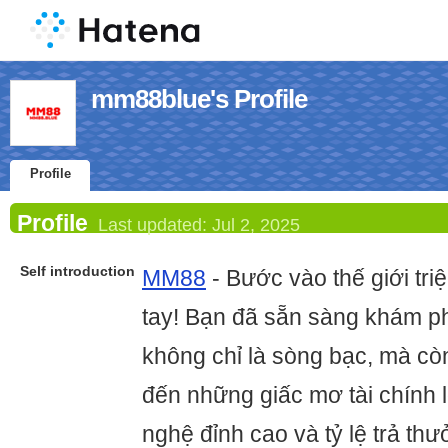
mm88blue's Profile
Profile
Profile
Last updated:
Jul 2, 2025
Self introduction
MM88
- Bước vào thế giới tri
tay! Bạn đã sẵn sàng khám p
không chỉ là sòng bạc, mà cò
đến những giấc mơ tài chính 
nghệ đỉnh cao và tỷ lệ trả t