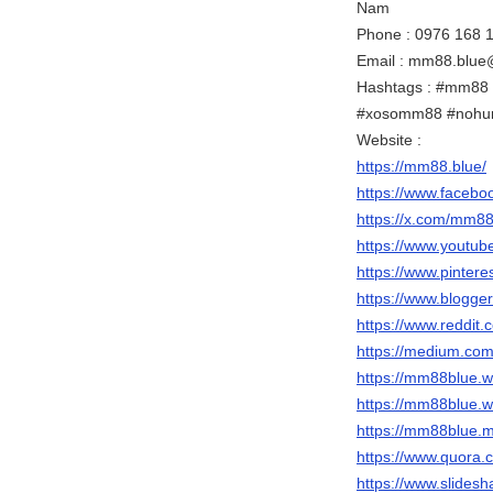
Nam
Phone : 0976 168 
Email : mm88.blu
Hashtags : #mm8
#xosomm88 #noh
Website :
https://mm88.blue/
https://www.faceb
https://x.com/mm8
https://www.yout
https://www.pinter
https://www.blogg
https://www.reddit
https://medium.c
https://mm88blue.
https://mm88blue.w
https://mm88blue.m
https://www.quora.
https://www.slides