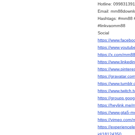
Hotline: 09983139
Email: mm88downl
Hashtags: #mm88
#linkvaomm88
Social
https://www.faceb
https://www.yout
https://x.com/mm8
https://www.linked
https://www.pinte
https://gravatar.
https://www.tumbl
https://www.twitch
https://groups.go
https://heylink.me
https://www.gta5-
https://vimeo.com
https://experience
id/18124350