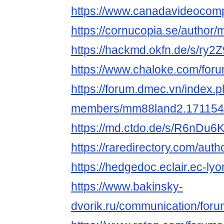
https://www.canadavideocom
https://cornucopia.se/author
https://hackmd.okfn.de/s/ry
https://www.chaloke.com/for
https://forum.dmec.vn/index.
members/mm88land2.171154
https://md.ctdo.de/s/R6nDu6
https://raredirectory.com/au
https://hedgedoc.eclair.ec-ly
https://www.bakinsky-
dvorik.ru/communication/foru