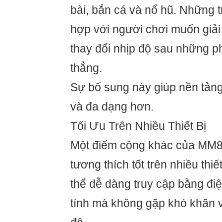
bài, bắn cá và nổ hũ. Những t
hợp với người chơi muốn giải
thay đổi nhịp độ sau những 
thẳng.
Sự bổ sung này giúp nền tảng
và đa dạng hơn.
Tối Ưu Trên Nhiều Thiết Bị
Một điểm cộng khác của MM8
tương thích tốt trên nhiều thiế
thể dễ dàng truy cập bằng đi
tính mà không gặp khó khăn v