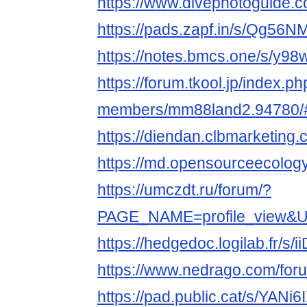
https://www.divephotoguide
https://pads.zapf.in/s/Qg56N
https://notes.bmcs.one/s/y9
https://forum.tkool.jp/index.p
members/mm88land2.94780/
https://diendan.clbmarketi
https://md.opensourceecolog
https://umczdt.ru/forum/?
PAGE_NAME=profile_view&
https://hedgedoc.logilab.fr/s/i
https://www.nedrago.com/fo
https://pad.public.cat/s/YANi6