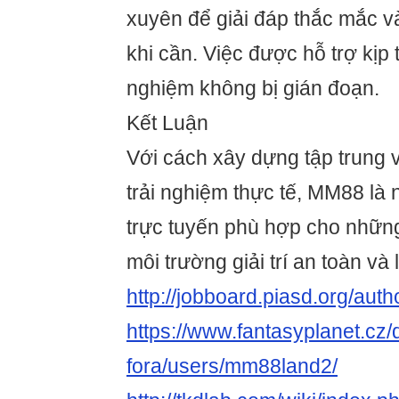
xuyên để giải đáp thắc mắc v
khi cần. Việc được hỗ trợ kịp t
nghiệm không bị gián đoạn.
Kết Luận
Với cách xây dựng tập trung 
trải nghiệm thực tế, MM88 là
trực tuyến phù hợp cho những
môi trường giải trí an toàn và 
http://jobboard.piasd.org/au
https://www.fantasyplanet.cz/
fora/users/mm88land2/