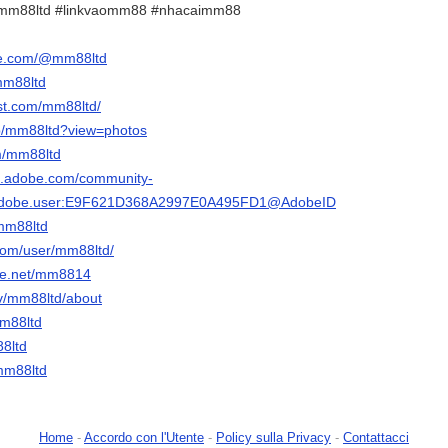
m88ltd #linkvaomm88 #nhacaimm88
be.com/@mm88ltd
/mm88ltd
est.com/mm88ltd/
/p/mm88ltd?view=photos
om/mm88ltd
3d.adobe.com/community-
rg.adobe.user:E9F621D368A2997E0A495FD1@AdobeID
/mm88ltd
.com/user/mm88ltd/
ce.net/mm8814
tv/mm88ltd/about
mm88ltd
88ltd
/mm88ltd
Home
-
Accordo con l'Utente
-
Policy sulla Privacy
-
Contattacci