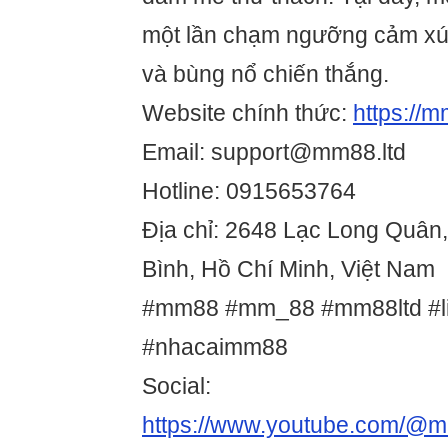
một lần chạm ngưỡng cảm xúc 
và bùng nổ chiến thắng.
Website chính thức:
https://m
Email: support@mm88.ltd
Hotline: 0915653764
Địa chỉ: 2648 Lạc Long Quân
Bình, Hồ Chí Minh, Việt Nam
#mm88 #mm_88 #mm88ltd #
#nhacaimm88
Social:
https://www.youtube.com/@m