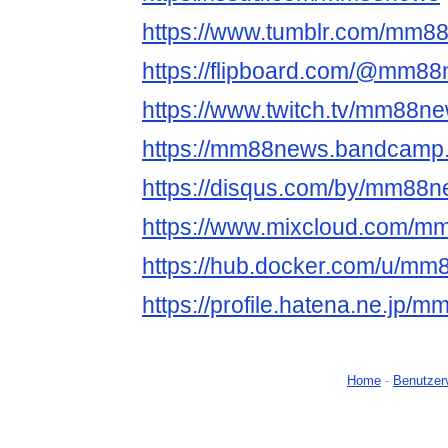
https://www.tumblr.com/mm8
https://flipboard.com/@mm8
https://www.twitch.tv/mm88n
https://mm88news.bandcamp
https://disqus.com/by/mm88n
https://www.mixcloud.com/m
https://hub.docker.com/u/m
https://profile.hatena.ne.jp/
Home
-
Benutzer