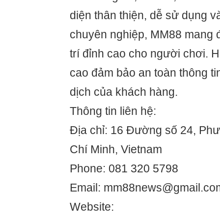
diện thân thiện, dễ sử dụng v
chuyên nghiệp, MM88 mang đế
trí đỉnh cao cho người chơi. 
cao đảm bảo an toàn thông ti
dịch của khách hàng.
Thông tin liên hệ:
Địa chỉ: 16 Đường số 24, Ph
Chí Minh, Vietnam
Phone: 081 320 5798
Email: mm88news@gmail.co
Website: