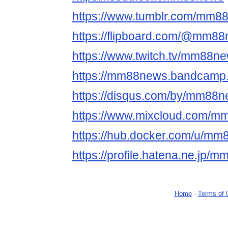
https://www.tumblr.com/mm8
https://flipboard.com/@mm8
https://www.twitch.tv/mm88n
https://mm88news.bandcamp
https://disqus.com/by/mm88n
https://www.mixcloud.com/m
https://hub.docker.com/u/m
https://profile.hatena.ne.jp/
Home
-
Terms of 