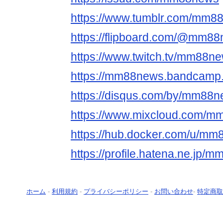
https://www.tumblr.com/mm8
https://flipboard.com/@mm8
https://www.twitch.tv/mm88n
https://mm88news.bandcamp
https://disqus.com/by/mm88n
https://www.mixcloud.com/m
https://hub.docker.com/u/m
https://profile.hatena.ne.jp/
ホーム
-
利用規約
-
プライバシーポリシー
-
お問い合わせ
-
特定商取