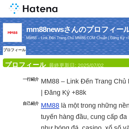
mm88newsさんのプロフィー
MM88 – Link Đến Trang Chủ MM88.COM Chuẩn | Đăng Ký +
プロフィール
プロフィール
最終更新日:
2025/07/02
一行紹介
MM88 – Link Đến Trang Ch
| Đăng Ký +88k
自己紹介
MM88
là một trong những nền
tuyến hàng đầu, cung cấp đa 
như bóng đá, casino, xổ số và