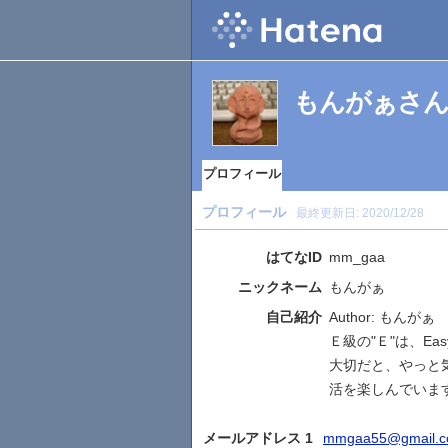
もんがぁさ
プロフィール
プロフィール
最終更新日:
2020/12/28
はてなID
mm_gaa
ニックネーム
もんがぁ
自己紹介
Author: もんがぁ
Ｅ級の"Ｅ"は、Ea
大切だと、やっと
活を楽しんでいま
メールアドレス 1
mmgaa55@gmail.