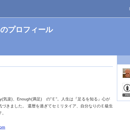
んのプロフィール
sy(気楽)、Enough(満足) の"Ｅ"。人生は『足るを知る』心が
気づきました。 還暦を過ぎてセミリタイア、自分なりのＥ級生
す。
com