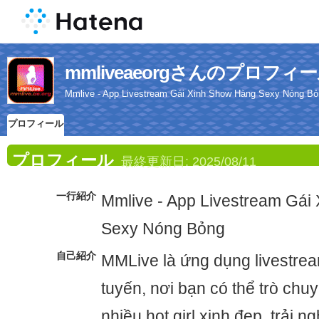
mmliveaeorgさんのプロフィ
Mmlive - App Livestream Gái Xinh Show Hàng Sexy Nóng B
プロフィール
プロフィール
最終更新日:
2025/08/11
一行紹介
Mmlive - App Livestream Gái
Sexy Nóng Bỏng
自己紹介
MMLive là ứng dụng livestrea
tuyến, nơi bạn có thể trò chu
nhiều hot girl xinh đẹp, trải n