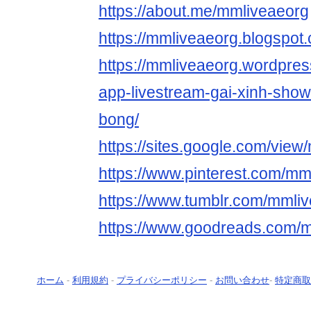
https://about.me/mmliveaeorg
https://mmliveaeorg.blogspot
https://mmliveaeorg.wordpre
app-livestream-gai-xinh-sho
bong/
https://sites.google.com/vie
https://www.pinterest.com/mm
https://www.tumblr.com/mmli
https://www.goodreads.com/
ホーム
-
利用規約
-
プライバシーポリシー
-
お問い合わせ
-
特定商取