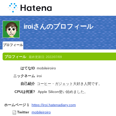
iroiさんのプロフィール
プロフィール
プロフィール
最終更新日:
2022/07/09
はてなID
mobileiroiro
ニックネーム
iroi
自己紹介
コーヒー
・
ガジェット
大好き
人間
です。
CPUは何派?
Apple Silicon使い始めました。
ホームページ 1
https://iroi.hatenadiary.com
Twitter
mobileiroiro