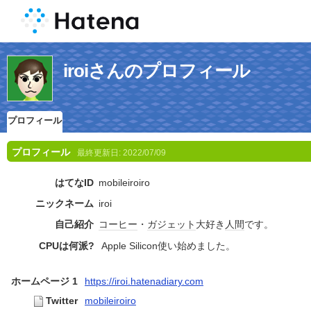
iroiさんのプロフィール
プロフィール
プロフィール
最終更新日:
2022/07/09
はてなID
mobileiroiro
ニックネーム
iroi
自己紹介
コーヒー
・
ガジェット
大好き
人間
です。
CPUは何派?
Apple Silicon使い始めました。
ホームページ 1
https://iroi.hatenadiary.com
Twitter
mobileiroiro