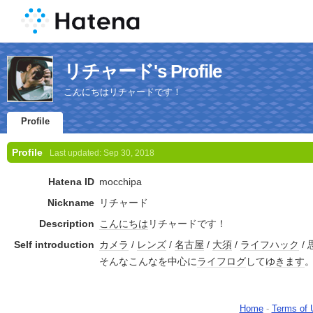
リチャード's Profile
こんにちはリチャードです！
Profile
Profile
Last updated:
Sep 30, 2018
Hatena ID
mocchipa
Nickname
リチャード
Description
こんにちは
リチャードです！
Self introduction
カメラ
/
レンズ
/
名古屋
/
大須
/
ライフハック
/ 
そんなこんなを中心に
ライフログ
して
ゆき
ます
Home
-
Terms of 