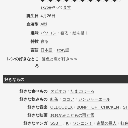
◆◇◆◇◆◇◆◇◆◇◆◇◆◇◆◇◆◇◆◇
skype
やって
ます
誕生日
4月26日
血液型
A型
趣味
パソコン
・寝る・絵を描く
特技
寝る
言語
日本語
・
story
語
レンの好きなとこ
髪色と瞳が好きｗｗ
ろ
好きなもの
好きな食べもの
タピオカ
/
たまごぼーろ
好きな飲みもの
紅茶
/
ココア
/
ジンジャーエール
好きな音楽
OLDCODEX
/
BUNP OF CHICKEN
/
ST
好きな映画
おおかみこどもの雨と雪
好きなマンガ
SSB
/
K
/
ワンニン！
/
進撃の巨人
/
虹