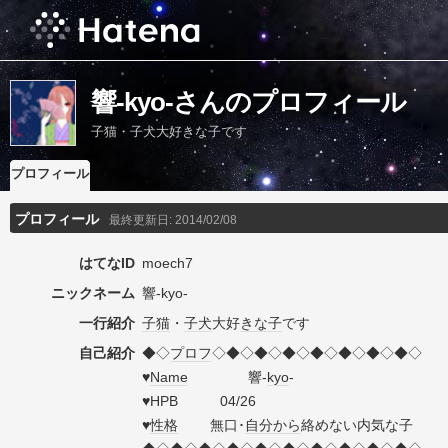
響-kyo-さんのプロフィール
子猫・子犬大好きな子です
プロフィール
プロフィール
最終更新日:
2014/02/08
はてなID
moech7
ニックネーム
響-kyo-
一行紹介
子猫
・
子犬
大好
きな子
です
自己紹介
◆◇
プロフ
◇◆◇◆◇◆◇◆◇◆◇◆◇◆◇
♥
Name
響-
kyo
-
♥HPB 04/26
♥
性格
無口･
自分
から
絡めない内気な子