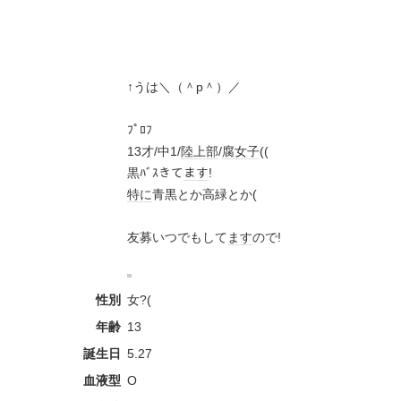
↑うは＼（＾p＾）／
ﾌﾟﾛﾌ
13才/中1/
陸上部
/
腐女子
((
黒ﾊﾞｽきて
ます
!
特に
青黒とか高緑とか(
友募いつでもして
ます
ので!
性別
女?(
年齢
13
誕生日
5.27
血液型
O