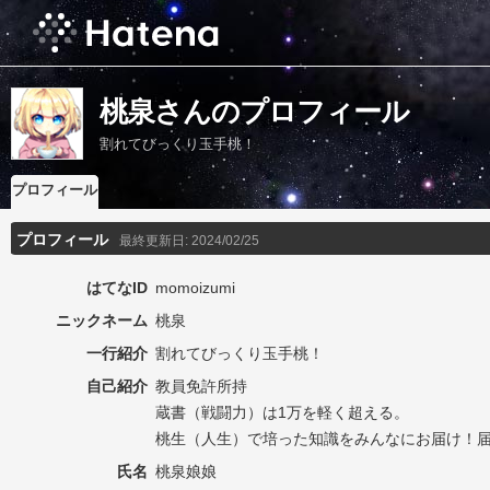
桃泉さんのプロフィール
割れてびっくり玉手桃！
プロフィール
プロフィール
最終更新日:
2024/02/25
はてなID
momoizumi
ニックネーム
桃泉
一行紹介
割れてびっくり玉手桃！
自己紹介
教員免許所持
蔵書（戦闘力）は1万を軽く超える。
桃生（人生）で培った知識をみんなにお届け！
氏名
桃泉娘娘