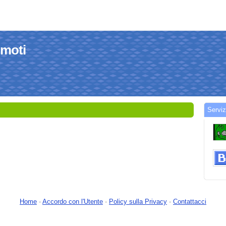
omoti
Serviz
Home
-
Accordo con l'Utente
-
Policy sulla Privacy
-
Contattacci