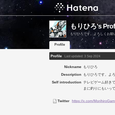
もりひろ's Profi
もりひろです。よろしくお願
Profile
Profile
Last updated:
3 Sep 2024
Nickname
もりひろ
Description
もりひろです。よ
Self introduction
テレビゲーム好き
まに釣りにもいっ
Twitter
https://x.com/MorihiroGa