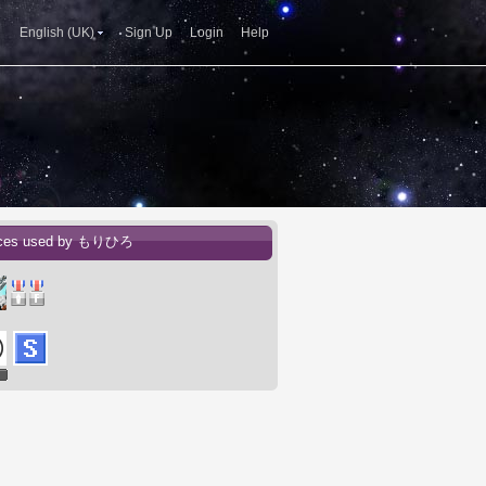
English (UK)
Sign Up
Login
Help
ices used by もりひろ