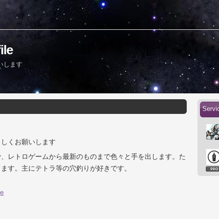
le
いします
Serv
ろしくお願いします
で、レトロゲームから最新のものまで色々と手を出します。た
てます。主にテトラ等の穴釣りが好きです。
me