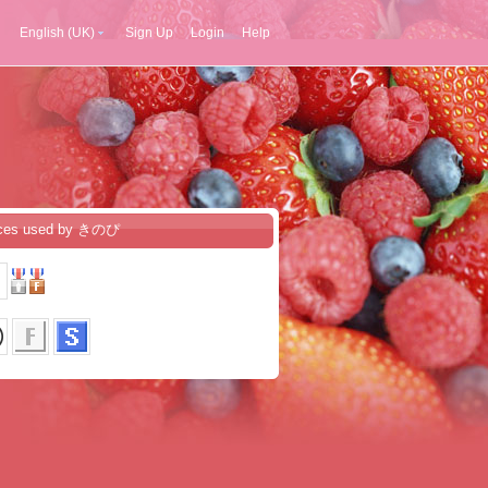
English (UK)
Sign Up
Login
Help
ices used by きのぴ